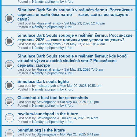
Posted in
Náměty a připomínky k foru
Simulace Dark Souls soubojů v reálném šermu. Российские
сериалы онлайн бесплатно — какие сайты используете
сами?
Last post by
Rosserial_emito
«
Sat May 23, 2026 12:48 pm
Posted in
Náměty a připomínky k foru
Simulace Dark Souls souboje v reálném šermu. Российские
сериалы 2026 — какие новинки уже успели зацепить?
Last post by
Rosserial_emito
«
Sat May 23, 2026 10:32 am
Posted in
Náměty a připomínky k foru
Simulace Dark Souls souboje v reálném šermu: kde končí
virtuální výzva a začíná skutečná smrt? Российские
сериалы смотре
Last post by
Rosserial_emito
«
Sat May 23, 2026 7:45 am
Posted in
Náměty a připomínky k foru
Simulace Dark souls fightu
Last post by
meisterstych
«
Mon Mar 02, 2026 10:53 pm
Posted in
Náměty a připomínky k foru
Cleanshot-x best tool for screenshots
Last post by
Stevengoape
«
Sat May 03, 2025 1:42 pm
Posted in
Náměty a připomínky k foru
raydium-launchpad is the future
Last post by
Stevengoape
«
Thu Apr 24, 2025 3:14 pm
Posted in
Náměty a připomínky k foru
punpfun.org is the future
Last post by
Stevengoape
«
Mon Apr 21, 2025 6:41 pm