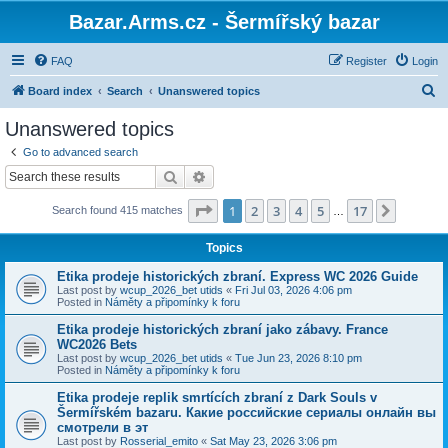
Bazar.Arms.cz - Šermířský bazar
FAQ
Register
Login
S
Board index
Search
Unanswered topics
e
Unanswered topics
a
Go to advanced search
r
Search
Advanced search
c
Page
1
of
17
1
2
3
4
5
17
Next
Search found 415 matches
h
…
Topics
Etika prodeje historických zbraní. Express WC 2026 Guide
Last post by
wcup_2026_bet utids
«
Fri Jul 03, 2026 4:06 pm
Posted in
Náměty a připomínky k foru
Etika prodeje historických zbraní jako zábavy. France
WC2026 Bets
Last post by
wcup_2026_bet utids
«
Tue Jun 23, 2026 8:10 pm
Posted in
Náměty a připomínky k foru
Etika prodeje replik smrtících zbraní z Dark Souls v
Šermířském bazaru. Какие российские сериалы онлайн вы
смотрели в эт
Last post by
Rosserial_emito
«
Sat May 23, 2026 3:06 pm