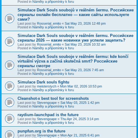
Posted in
Náměty a připomínky k foru
Simulace Dark Souls soubojů v reálném šermu. Российские
сериалы онлайн бесплатно — какие сайты используете
сами?
Last post by
Rosserial_emito
«
Sat May 23, 2026 12:48 pm
Posted in
Náměty a připomínky k foru
Simulace Dark Souls souboje v reálném šermu. Российские
сериалы 2026 — какие новинки уже успели зацепить?
Last post by
Rosserial_emito
«
Sat May 23, 2026 10:32 am
Posted in
Náměty a připomínky k foru
Simulace Dark Souls souboje v reálném šermu: kde končí
virtuální výzva a začíná skutečná smrt? Российские
сериалы смотре
Last post by
Rosserial_emito
«
Sat May 23, 2026 7:45 am
Posted in
Náměty a připomínky k foru
Simulace Dark souls fightu
Last post by
meisterstych
«
Mon Mar 02, 2026 10:53 pm
Posted in
Náměty a připomínky k foru
Cleanshot-x best tool for screenshots
Last post by
Stevengoape
«
Sat May 03, 2025 1:42 pm
Posted in
Náměty a připomínky k foru
raydium-launchpad is the future
Last post by
Stevengoape
«
Thu Apr 24, 2025 3:14 pm
Posted in
Náměty a připomínky k foru
punpfun.org is the future
Last post by
Stevengoape
«
Mon Apr 21, 2025 6:41 pm