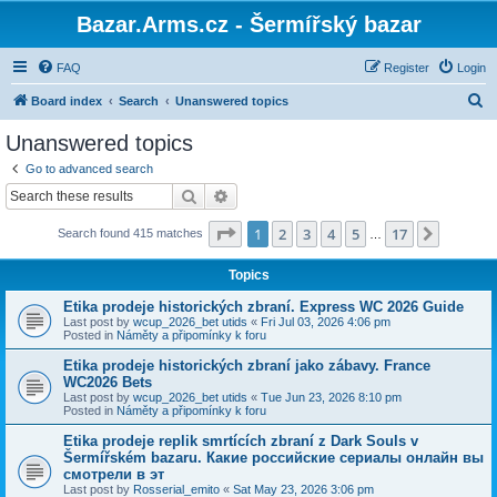
Bazar.Arms.cz - Šermířský bazar
FAQ
Register
Login
S
Board index
Search
Unanswered topics
e
Unanswered topics
a
Go to advanced search
r
Search
Advanced search
c
Page
1
of
17
1
2
3
4
5
17
Next
Search found 415 matches
h
…
Topics
Etika prodeje historických zbraní. Express WC 2026 Guide
Last post by
wcup_2026_bet utids
«
Fri Jul 03, 2026 4:06 pm
Posted in
Náměty a připomínky k foru
Etika prodeje historických zbraní jako zábavy. France
WC2026 Bets
Last post by
wcup_2026_bet utids
«
Tue Jun 23, 2026 8:10 pm
Posted in
Náměty a připomínky k foru
Etika prodeje replik smrtících zbraní z Dark Souls v
Šermířském bazaru. Какие российские сериалы онлайн вы
смотрели в эт
Last post by
Rosserial_emito
«
Sat May 23, 2026 3:06 pm