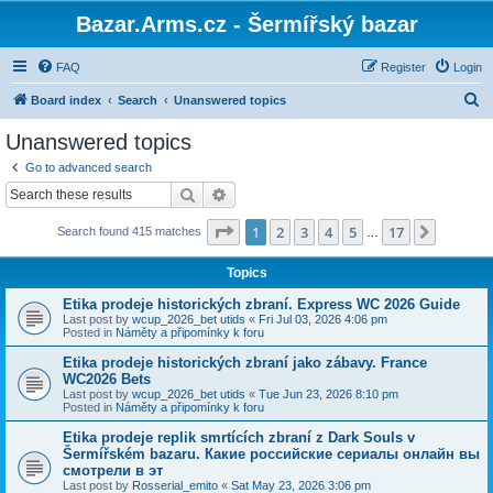
Bazar.Arms.cz - Šermířský bazar
FAQ
Register
Login
S
Board index
Search
Unanswered topics
e
Unanswered topics
a
Go to advanced search
r
Search
Advanced search
c
Page
1
of
17
1
2
3
4
5
17
Next
Search found 415 matches
h
…
Topics
Etika prodeje historických zbraní. Express WC 2026 Guide
Last post by
wcup_2026_bet utids
«
Fri Jul 03, 2026 4:06 pm
Posted in
Náměty a připomínky k foru
Etika prodeje historických zbraní jako zábavy. France
WC2026 Bets
Last post by
wcup_2026_bet utids
«
Tue Jun 23, 2026 8:10 pm
Posted in
Náměty a připomínky k foru
Etika prodeje replik smrtících zbraní z Dark Souls v
Šermířském bazaru. Какие российские сериалы онлайн вы
смотрели в эт
Last post by
Rosserial_emito
«
Sat May 23, 2026 3:06 pm