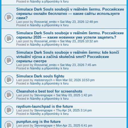
Posted in
Náměty a připomínky k foru
Simulace Dark Souls soubojů v reálném šermu. Российские
сериалы онлайн бесплатно — какие сайты используете
сами?
Last post by
Rosserial_emito
«
Sat May 23, 2026 12:48 pm
Posted in
Náměty a připomínky k foru
Simulace Dark Souls souboje v reálném šermu. Российские
сериалы 2026 — какие новинки уже успели зацепить?
Last post by
Rosserial_emito
«
Sat May 23, 2026 10:32 am
Posted in
Náměty a připomínky k foru
Simulace Dark Souls souboje v reálném šermu: kde končí
virtuální výzva a začíná skutečná smrt? Российские
сериалы смотре
Last post by
Rosserial_emito
«
Sat May 23, 2026 7:45 am
Posted in
Náměty a připomínky k foru
Simulace Dark souls fightu
Last post by
meisterstych
«
Mon Mar 02, 2026 10:53 pm
Posted in
Náměty a připomínky k foru
Cleanshot-x best tool for screenshots
Last post by
Stevengoape
«
Sat May 03, 2025 1:42 pm
Posted in
Náměty a připomínky k foru
raydium-launchpad is the future
Last post by
Stevengoape
«
Thu Apr 24, 2025 3:14 pm
Posted in
Náměty a připomínky k foru
punpfun.org is the future
Last post by
Stevengoape
«
Mon Apr 21, 2025 6:41 pm