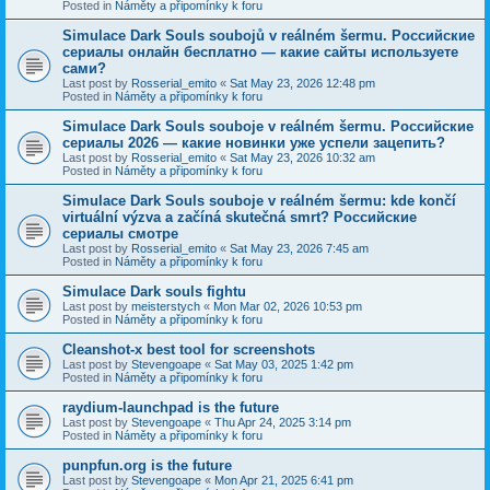
Posted in
Náměty a připomínky k foru
Simulace Dark Souls soubojů v reálném šermu. Российские
сериалы онлайн бесплатно — какие сайты используете
сами?
Last post by
Rosserial_emito
«
Sat May 23, 2026 12:48 pm
Posted in
Náměty a připomínky k foru
Simulace Dark Souls souboje v reálném šermu. Российские
сериалы 2026 — какие новинки уже успели зацепить?
Last post by
Rosserial_emito
«
Sat May 23, 2026 10:32 am
Posted in
Náměty a připomínky k foru
Simulace Dark Souls souboje v reálném šermu: kde končí
virtuální výzva a začíná skutečná smrt? Российские
сериалы смотре
Last post by
Rosserial_emito
«
Sat May 23, 2026 7:45 am
Posted in
Náměty a připomínky k foru
Simulace Dark souls fightu
Last post by
meisterstych
«
Mon Mar 02, 2026 10:53 pm
Posted in
Náměty a připomínky k foru
Cleanshot-x best tool for screenshots
Last post by
Stevengoape
«
Sat May 03, 2025 1:42 pm
Posted in
Náměty a připomínky k foru
raydium-launchpad is the future
Last post by
Stevengoape
«
Thu Apr 24, 2025 3:14 pm
Posted in
Náměty a připomínky k foru
punpfun.org is the future
Last post by
Stevengoape
«
Mon Apr 21, 2025 6:41 pm