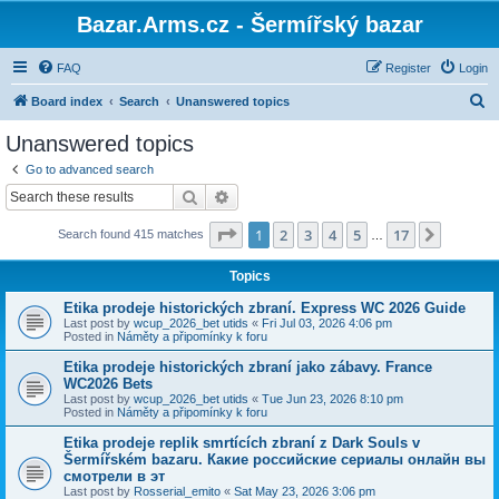
Bazar.Arms.cz - Šermířský bazar
FAQ
Register
Login
S
Board index
Search
Unanswered topics
e
Unanswered topics
a
Go to advanced search
r
Search
Advanced search
c
Page
1
of
17
1
2
3
4
5
17
Next
Search found 415 matches
h
…
Topics
Etika prodeje historických zbraní. Express WC 2026 Guide
Last post by
wcup_2026_bet utids
«
Fri Jul 03, 2026 4:06 pm
Posted in
Náměty a připomínky k foru
Etika prodeje historických zbraní jako zábavy. France
WC2026 Bets
Last post by
wcup_2026_bet utids
«
Tue Jun 23, 2026 8:10 pm
Posted in
Náměty a připomínky k foru
Etika prodeje replik smrtících zbraní z Dark Souls v
Šermířském bazaru. Какие российские сериалы онлайн вы
смотрели в эт
Last post by
Rosserial_emito
«
Sat May 23, 2026 3:06 pm