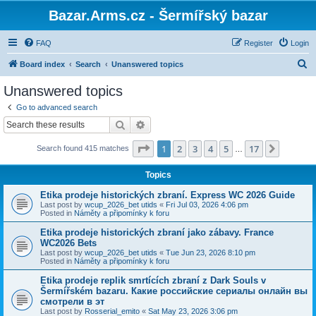
Bazar.Arms.cz - Šermířský bazar
FAQ
Register
Login
S
Board index
Search
Unanswered topics
e
Unanswered topics
a
Go to advanced search
r
Search
Advanced search
c
Page
1
of
17
1
2
3
4
5
17
Next
Search found 415 matches
h
…
Topics
Etika prodeje historických zbraní. Express WC 2026 Guide
Last post by
wcup_2026_bet utids
«
Fri Jul 03, 2026 4:06 pm
Posted in
Náměty a připomínky k foru
Etika prodeje historických zbraní jako zábavy. France
WC2026 Bets
Last post by
wcup_2026_bet utids
«
Tue Jun 23, 2026 8:10 pm
Posted in
Náměty a připomínky k foru
Etika prodeje replik smrtících zbraní z Dark Souls v
Šermířském bazaru. Какие российские сериалы онлайн вы
смотрели в эт
Last post by
Rosserial_emito
«
Sat May 23, 2026 3:06 pm