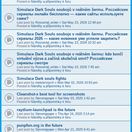
Posted in
Náměty a připomínky k foru
Simulace Dark Souls soubojů v reálném šermu. Российские
сериалы онлайн бесплатно — какие сайты используете
сами?
Last post by
Rosserial_emito
«
Sat May 23, 2026 12:48 pm
Posted in
Náměty a připomínky k foru
Simulace Dark Souls souboje v reálném šermu. Российские
сериалы 2026 — какие новинки уже успели зацепить?
Last post by
Rosserial_emito
«
Sat May 23, 2026 10:32 am
Posted in
Náměty a připomínky k foru
Simulace Dark Souls souboje v reálném šermu: kde končí
virtuální výzva a začíná skutečná smrt? Российские
сериалы смотре
Last post by
Rosserial_emito
«
Sat May 23, 2026 7:45 am
Posted in
Náměty a připomínky k foru
Simulace Dark souls fightu
Last post by
meisterstych
«
Mon Mar 02, 2026 10:53 pm
Posted in
Náměty a připomínky k foru
Cleanshot-x best tool for screenshots
Last post by
Stevengoape
«
Sat May 03, 2025 1:42 pm
Posted in
Náměty a připomínky k foru
raydium-launchpad is the future
Last post by
Stevengoape
«
Thu Apr 24, 2025 3:14 pm
Posted in
Náměty a připomínky k foru
punpfun.org is the future
Last post by
Stevengoape
«
Mon Apr 21, 2025 6:41 pm