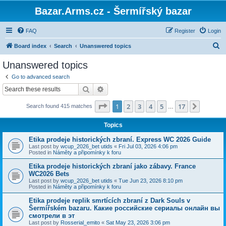
Bazar.Arms.cz - Šermířský bazar
FAQ
Register
Login
S
Board index
Search
Unanswered topics
e
Unanswered topics
a
Go to advanced search
r
Search
Advanced search
c
Page
1
of
17
1
2
3
4
5
17
Next
Search found 415 matches
h
…
Topics
Etika prodeje historických zbraní. Express WC 2026 Guide
Last post by
wcup_2026_bet utids
«
Fri Jul 03, 2026 4:06 pm
Posted in
Náměty a připomínky k foru
Etika prodeje historických zbraní jako zábavy. France
WC2026 Bets
Last post by
wcup_2026_bet utids
«
Tue Jun 23, 2026 8:10 pm
Posted in
Náměty a připomínky k foru
Etika prodeje replik smrtících zbraní z Dark Souls v
Šermířském bazaru. Какие российские сериалы онлайн вы
смотрели в эт
Last post by
Rosserial_emito
«
Sat May 23, 2026 3:06 pm