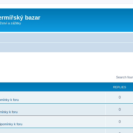
ermířský bazar
ství a zážitky
Search fou
REPLIES
0
omínky k foru
0
mínky k foru
0
ipomínky k foru