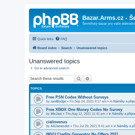
Bazar.Arms.cz - Š
Šermířský bazar pro vaše dobrodruž
Quick links
FAQ
Board index
Search
Unanswered topics
Unanswered topics
Go to advanced search
Search
Advanced search
TOPICS
Free PSN Codes Without Surveys
by
rardBudge
»
Fri Sep 24, 2021 4:17 am
» in
Náměty a přip
Free XBOX One Money Codes No Survey
by
MixJaw
»
Thu Aug 12, 2021 11:41 pm
» in
Náměty a připo
cialisvenus
by
AAJamesdet
»
Thu Jul 29, 2021 8:41 am
» in
Náměty a př
IMVU Credits Generator No Offers 2021