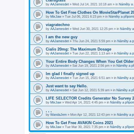
cialisglass
by
AAJamesdet
»
Wed Jul 14, 2021 10:18 am
» in
Náměty a 
How To Get Free Clothes On MovieStarPlanet 2
by
MixJaw
»
Tue Jul 06, 2021 6:23 pm
» in
Náměty a připomí
viagratechno
by
AAJamesdet
»
Wed Jun 30, 2021 12:25 pm
» in
Náměty a 
I am the new guy
by
AAJamesdet
»
Thu Jun 24, 2021 5:59 pm
» in
Náměty a p
Cialis 20mg: The Maximum Dosage
by
AAJamesdet
»
Tue Jun 22, 2021 1:13 am
» in
Náměty a p
Your Entire Body Changes When You Get Older
by
AAJamesdet
»
Sat Jun 19, 2021 2:56 pm
» in
Náměty a př
Im glad I finally signed up
by
AAJamesdet
»
Tue Jun 15, 2021 6:51 am
» in
Náměty a p
Just want to say Hello.
by
AAJamesdet
»
Sat Jun 12, 2021 5:39 am
» in
Náměty a př
LIFE SELECTOR Credits Generator No Survey 
by
MixJaw
»
Wed Apr 14, 2021 4:45 pm
» in
Náměty a připom
, , ,
by
WandaJem
»
Mon Apr 12, 2021 12:43 pm
» in
Náměty a p
How To Get Free AVAKIN Coins 2021
by
MixJaw
»
Tue Mar 30, 2021 7:35 pm
» in
Náměty a připom