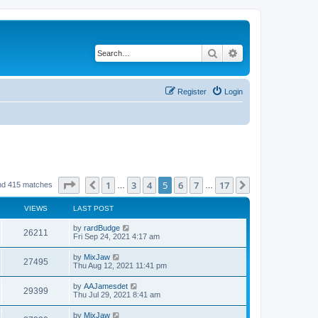
Search
Advanced search
Register
Login
Page
5
of
17
1
3
4
5
6
7
17
Previous
Next
nd 415 matches
…
…
VIEWS
LAST POST
by
rardBudge
26211
Fri Sep 24, 2021 4:17 am
by
MixJaw
27495
Thu Aug 12, 2021 11:41 pm
by
AAJamesdet
29399
Thu Jul 29, 2021 8:41 am
by
MixJaw