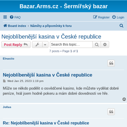
Bazar.Arms.cz - Šermířský bazar
FAQ
Register
Login
S
Board index
Náměty a připomínky k foru
e
Nejoblíbenější kasina v České republice
a
Search
Advanced s
Post Reply
r
7 posts • Page
1
of
1
c
Elnasiio
h
Nejoblíbenější kasina v České republice
P
Wed Jan 25, 2023 1:19 pm
o
s
Může se někdo podělit o osvědčené kasino, kde můžete vydělat dobré
t
peníze, hrál jsem hodně pokeru a mám dobré dovednosti ve hře.
Jollas
Re: Nejoblíbenější kasina v České republice