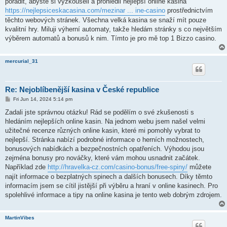
poradit, abyste si vyzkoušeli a prohlédli nejlepší online kasina
https://nejlepsiceskacasina.com/mezinar ... ine-casino
prostřednictvím
těchto webových stránek. Všechna velká kasina se snaží mít pouze
kvalitní hry. Miluji výherní automaty, takže hledám stránky s co největším
výběrem automatů a bonusů k nim. Tímto je pro mě top 1 Bizzo casino.
mercurial_31
Re: Nejoblíbenější kasina v České republice
P
Fri Jun 14, 2024 5:14 pm
o
s
Zadali jste správnou otázku! Rád se podělím o své zkušenosti s
t
hledáním nejlepších online kasin. Na jednom webu jsem našel velmi
užitečné recenze různých online kasin, které mi pomohly vybrat to
nejlepší. Stránka nabízí podrobné informace o herních možnostech,
bonusových nabídkách a bezpečnostních opatřeních. Výhodou jsou
zejména bonusy pro nováčky, které vám mohou usnadnit začátek.
Například zde
http://hravelka-cz.com/casino-bonus/free-spiny/
můžete
najít informace o bezplatných spinech a dalších bonusech. Díky těmto
informacím jsem se cítil jistější při výběru a hraní v online kasinech. Pro
spolehlivé informace a tipy na online kasina je tento web dobrým zdrojem.
MartinVibes