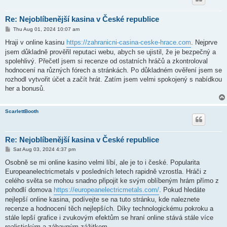
Re: Nejoblíbenější kasina v České republice
P
Thu Aug 01, 2024 10:07 am
o
s
Hraji v online kasinu
https://zahranicni-casina-ceske-hrace.com
. Nejprve
t
jsem důkladně prověřil reputaci webu, abych se ujistil, že je bezpečný a
spolehlivý. Přečetl jsem si recenze od ostatních hráčů a zkontroloval
hodnocení na různých fórech a stránkách. Po důkladném ověření jsem se
rozhodl vytvořit účet a začít hrát. Zatím jsem velmi spokojený s nabídkou
her a bonusů.
ScarlettBooth
Re: Nejoblíbenější kasina v České republice
P
Sat Aug 03, 2024 4:37 pm
o
s
Osobně se mi online kasino velmi líbí, ale je to i české. Popularita
t
Еuropeanelectricmetals v posledních letech rapidně vzrostla. Hráči z
celého světa se mohou snadno připojit ke svým oblíbeným hrám přímo z
pohodlí domova
https://europeanelectricmetals.com/
. Pokud hledáte
nejlepší online kasina, podívejte se na tuto stránku, kde naleznete
recenze a hodnocení těch nejlepších. Díky technologickému pokroku a
stále lepší grafice i zvukovým efektům se hraní online stává stále více
realistickým a zábavným zážitkem.