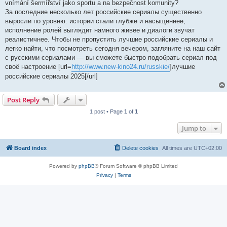
vnímání šermířství jako sportu a na bezpečnost komunity?
За последние несколько лет российские сериалы существенно
выросли по уровню: истории стали глубже и насыщеннее,
исполнение ролей выглядит намного живее и диалоги звучат
реалистичнее. Чтобы не пропустить лучшие российские сериалы и
легко найти, что посмотреть сегодня вечером, загляните на наш сайт
с русскими сериалами — вы сможете быстро подобрать сериал под
своё настроение [url=
http://www.new-kino24.ru/russkie/
]лучшие
российские сериалы 2025[/url]
Post Reply
1 post • Page
1
of
1
Jump to
Board index
Delete cookies
All times are
UTC+02:00
Powered by
phpBB
® Forum Software © phpBB Limited
Privacy
|
Terms