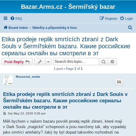
Bazar.Arms.cz - Šermířský bazar
FAQ
Register
Login
S
Board index
Náměty a připomínky k foru
e
Etika prodeje replik smrtících zbraní z Dark
a
Souls v Šermířském bazaru. Какие российские
r
сериалы онлайн вы смотрели в эт
c
Search
Advanced s
Post Reply
h
1 post • Page
1
of
1
Rosserial_emito
Etika prodeje replik smrtících zbraní z Dark Souls v
Šermířském bazaru. Какие российские сериалы
онлайн вы смотрели в эт
P
Sat May 23, 2026 3:06 pm
o
s
Měli bychom v našem bazaru povolit prodej replik zbraní, které mají
t
v Dark Souls „magické“ schopnosti a jsou navrženy tak, aby vypadaly
jako smrtící artefakty? Jaký by byl dopad takového rozhodnutí na