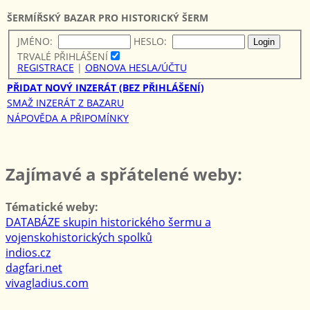
ŠERMÍŘSKÝ BAZAR PRO HISTORICKÝ ŠERM
JMÉNO:
HESLO:
TRVALÉ PŘIHLÁŠENÍ
REGISTRACE
|
OBNOVA HESLA/ÚČTU
PŘIDAT NOVÝ INZERÁT (BEZ PŘIHLÁŠENÍ)
SMAŽ INZERÁT Z BAZARU
NÁPOVĚDA A PŘIPOMÍNKY
Zajímavé a spřátelené weby:
Tématické weby:
DATABÁZE skupin historického šermu a
vojenskohistorických spolků
indios.cz
dagfari.net
vivagladius.com