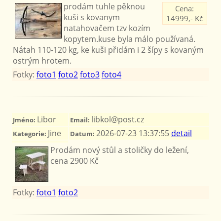
prodám tuhle pěknou
Cena:
kuši s kovanym
14999,- Kč
natahovačem tzv kozím
kopytem.kuse byla málo používaná.
Nátah 110-120 kg, ke kuši přidám i 2 šípy s kovaným
ostrým hrotem.
Fotky:
foto1
foto2
foto3
foto4
Libor
libkol@post.cz
Jméno:
Email:
Jine
2026-07-23 13:37:55
detail
Kategorie:
Datum:
Prodám nový stůl a stoličky do ležení,
cena 2900 Kč
Fotky:
foto1
foto2