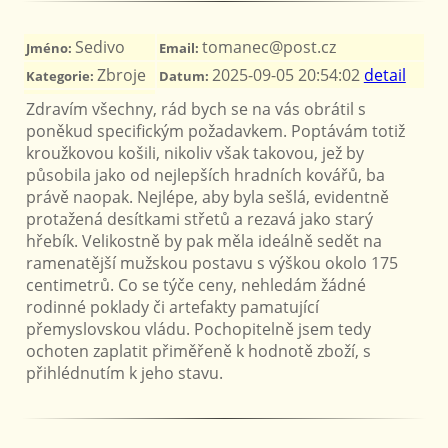
Sedivo
tomanec@post.cz
Jméno:
Email:
Zbroje
2025-09-05 20:54:02
detail
Kategorie:
Datum:
Zdravím všechny, rád bych se na vás obrátil s
poněkud specifickým požadavkem. Poptávám totiž
kroužkovou košili, nikoliv však takovou, jež by
působila jako od nejlepších hradních kovářů, ba
právě naopak. Nejlépe, aby byla sešlá, evidentně
protažená desítkami střetů a rezavá jako starý
hřebík. Velikostně by pak měla ideálně sedět na
ramenatější mužskou postavu s výškou okolo 175
centimetrů. Co se týče ceny, nehledám žádné
rodinné poklady či artefakty pamatující
přemyslovskou vládu. Pochopitelně jsem tedy
ochoten zaplatit přiměřeně k hodnotě zboží, s
přihlédnutím k jeho stavu.