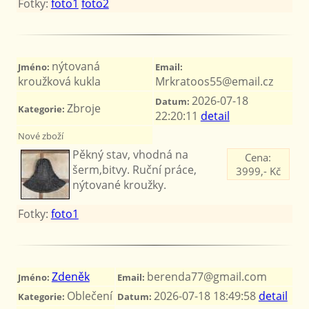
Fotky:
foto1
foto2
nýtovaná
Jméno:
Email:
kroužková kukla
Mrkratoos55@email.cz
2026-07-18
Datum:
Zbroje
Kategorie:
22:20:11
detail
Nové zboží
Pěkný stav, vhodná na
Cena:
šerm,bitvy. Ruční práce,
3999,- Kč
nýtované kroužky.
Fotky:
foto1
Zdeněk
berenda77@gmail.com
Jméno:
Email:
Oblečení
2026-07-18 18:49:58
detail
Kategorie:
Datum: