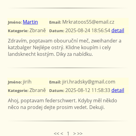
Martin
Mrkratoos55@email.cz
Jméno:
Email:
Zbraně
2025-08-24 18:56:54
detail
Kategorie:
Datum:
Zdravím, poptavam obouruční meč, zweihander a
katzbalger Nejlépe ostrý. Klidne koupím i cely
landsknecht kostým. Diky za nabídku.
jirih
jiri.hradsky@gmail.com
Jméno:
Email:
Zbraně
2025-08-12 11:58:33
detail
Kategorie:
Datum:
Ahoj, poptavam federschwert. Kdyby měl někdo
něco na prodej dejte prosim vedet. Dekuji.
<< < 1 > >>