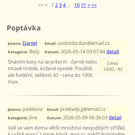
<< < 1
2
3
4
...
10
11
>
>>
Poptávka
Daniel
svoboda.dan@email.cz
Jméno:
Email:
Boty
2026-05-14 09:07:44
detail
Kategorie:
Datum:
Sháním boty na larp/šerm - černé nebo
Cena:
tmavě hnědé, kožené vysoké. Použité,
1000,- Kč
ale funkční, velikost 43 - cena do 1000
max.
paddovo
preklady.jj@email.cz
Jméno:
Email:
Jine
2026-05-09 06:36:03
detail
Kategorie:
Datum:
Válí se vám doma větší množství nevyužitých střížků
k ražbě mincí 2,6mm hliník, mosaz, měď? Nabídněte.