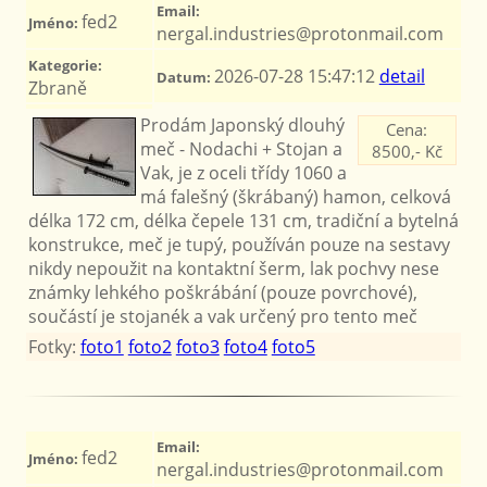
Email:
fed2
Jméno:
nergal.industries@protonmail.com
Kategorie:
2026-07-28 15:47:12
detail
Datum:
Zbraně
Prodám Japonský dlouhý
Cena:
meč - Nodachi + Stojan a
8500,- Kč
Vak, je z oceli třídy 1060 a
má falešný (škrábaný) hamon, celková
délka 172 cm, délka čepele 131 cm, tradiční a bytelná
konstrukce, meč je tupý, používán pouze na sestavy
nikdy nepoužit na kontaktní šerm, lak pochvy nese
známky lehkého poškrábání (pouze povrchové),
součástí je stojanék a vak určený pro tento meč
Fotky:
foto1
foto2
foto3
foto4
foto5
Email:
fed2
Jméno:
nergal.industries@protonmail.com