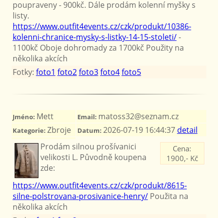
poupraveny - 900kč. Dále prodám kolenní myšky s
listy.
https://www.outfit4events.cz/czk/produkt/10386-
kolenni-chranice-mysky-s-listky-14-15-stoleti/
-
1100kč Oboje dohromady za 1700kč Použity na
několika akcích
Fotky:
foto1
foto2
foto3
foto4
foto5
Mett
matoss32@seznam.cz
Jméno:
Email:
Zbroje
2026-07-19 16:44:37
detail
Kategorie:
Datum:
Prodám silnou prošívanici
Cena:
velikosti L. Původně koupena
1900,- Kč
zde:
https://www.outfit4events.cz/czk/produkt/8615-
silne-polstrovana-prosivanice-henry/
Použita na
několika akcích