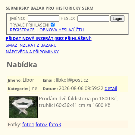
ŠERMÍŘSKÝ BAZAR PRO HISTORICKÝ ŠERM
JMÉNO:
HESLO:
TRVALÉ PŘIHLÁŠENÍ
REGISTRACE
|
OBNOVA HESLA/ÚČTU
PŘIDAT NOVÝ INZERÁT (BEZ PŘIHLÁŠENÍ)
SMAŽ INZERÁT Z BAZARU
NÁPOVĚDA A PŘIPOMÍNKY
Nabídka
Libor
libkol@post.cz
Jméno:
Email:
Jine
2026-08-06 09:59:22
detail
Kategorie:
Datum:
Prodám dvě faldistoria po 1800 Kč,
truhlici 60x36x41 cm za 1600 Kč
Fotky:
foto1
foto2
foto3