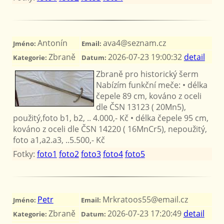
Antonín
ava4@seznam.cz
Jméno:
Email:
Zbraně
2026-07-23 19:00:32
detail
Kategorie:
Datum:
Zbraně pro historický šerm
Nabízím funkční meče: • délka
čepele 89 cm, kováno z oceli
dle ČSN 13123 ( 20Mn5),
použitý,foto b1, b2, .. 4.000,- Kč • délka čepele 95 cm,
kováno z oceli dle ČSN 14220 ( 16MnCr5), nepoužitý,
foto a1,a2.a3, ..5.500,- Kč
Fotky:
foto1
foto2
foto3
foto4
foto5
Petr
Mrkratoos55@email.cz
Jméno:
Email:
Zbraně
2026-07-23 17:20:49
detail
Kategorie:
Datum: