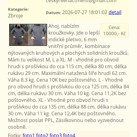
ceskyreenactment@gmail.com
Kategorie:
2026-07-27 18:01:02
detail
Datum:
Zbroje
Ahoj, nabízím
Cena:
kroužkovky. Jde o lepší
10000,- Kč
indické pletivo, 6 mm
vnitřní průměr, kombinace
nýtovaných kruhových a plochých solidních kroužků.
Mám tu velikost M, L a XL. M - vhodné pro obvod
hrudi s prošívkou do cca 115 cm, délka 80 cm, délka
rukávu 29 cm. Maximální natažená šíře hrudi 62 cm.
Váha 8.3 kg. Cena 10K bez poštovného. L - Vhodné
pro obvod hrudi s prošívkou do cca 125 cm, délka 84
cm, délka rukávu 30 cm. Váha 10 kg. Cena 11,2K bez
poštovného. XL - Vhodné pro obvod hrudi s
prošívkou do cca 135 cm, délka 88 cm, délka rukávu
30 cm. Váha 11 kg. Cena 12,4K bez poštovného.
Možnost poslat PPL, Zásilkovnou nebo vyzvednout
osobně.
Fotky:
foto1
foto2
foto3
foto4