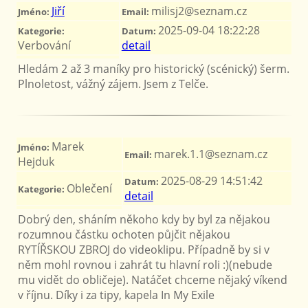
Jiří
milisj2@seznam.cz
Jméno:
Email:
2025-09-04 18:22:28
Kategorie:
Datum:
Verbování
detail
Hledám 2 až 3 maníky pro historický (scénický) šerm.
Plnoletost, vážný zájem. Jsem z Telče.
Marek
Jméno:
marek.1.1@seznam.cz
Email:
Hejduk
2025-08-29 14:51:42
Datum:
Oblečení
Kategorie:
detail
Dobrý den, sháním někoho kdy by byl za nějakou
rozumnou částku ochoten půjčit nějakou
RYTÍŘSKOU ZBROJ do videoklipu. Případně by si v
něm mohl rovnou i zahrát tu hlavní roli :)(nebude
mu vidět do obličeje). Natáčet chceme nějaký víkend
v říjnu. Díky i za tipy, kapela In My Exile