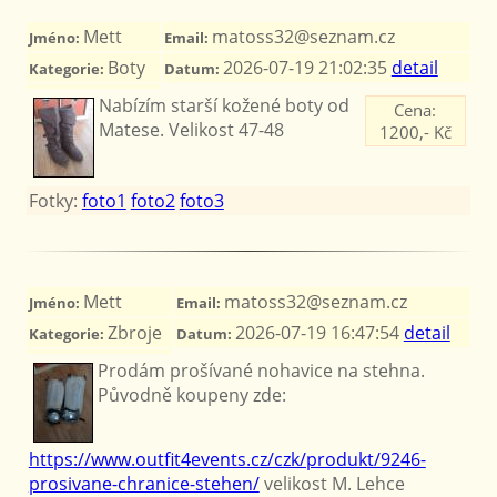
Mett
matoss32@seznam.cz
Jméno:
Email:
Boty
2026-07-19 21:02:35
detail
Kategorie:
Datum:
Nabízím starší kožené boty od
Cena:
Matese. Velikost 47-48
1200,- Kč
Fotky:
foto1
foto2
foto3
Mett
matoss32@seznam.cz
Jméno:
Email:
Zbroje
2026-07-19 16:47:54
detail
Kategorie:
Datum:
Prodám prošívané nohavice na stehna.
Původně koupeny zde:
https://www.outfit4events.cz/czk/produkt/9246-
prosivane-chranice-stehen/
velikost M. Lehce