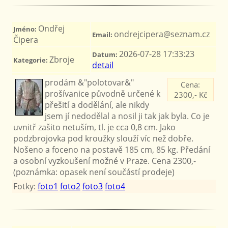
Ondřej
Jméno:
ondrejcipera@seznam.cz
Email:
Čipera
2026-07-28 17:33:23
Datum:
Zbroje
Kategorie:
detail
prodám &"polotovar&"
Cena:
prošívanice původně určené k
2300,- Kč
přešití a dodělání, ale nikdy
jsem jí nedodělal a nosil ji tak jak byla. Co je
uvnitř zašito netuším, tl. je cca 0,8 cm. Jako
podzbrojovka pod kroužky slouží víc než dobře.
Nošeno a foceno na postavě 185 cm, 85 kg. Předání
a osobní vyzkoušení možné v Praze. Cena 2300,-
(poznámka: opasek není součástí prodeje)
Fotky:
foto1
foto2
foto3
foto4