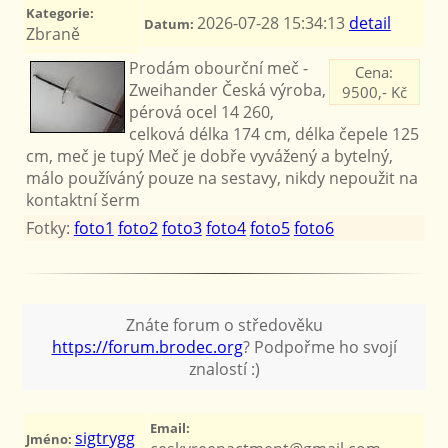
Kategorie:
2026-07-28 15:34:13
detail
Datum:
Zbraně
Prodám obourční meč -
Cena:
Zweihander Česká výroba,
9500,- Kč
pérová ocel 14 260,
celková délka 174 cm, délka čepele 125
cm, meč je tupý Meč je dobře vyvážený a bytelný,
málo používáný pouze na sestavy, nikdy nepoužit na
kontaktní šerm
Fotky:
foto1
foto2
foto3
foto4
foto5
foto6
Znáte forum o středověku
https://forum.brodec.org
? Podpořme ho svojí
znalostí :)
Email:
sigtrygg
Jméno: