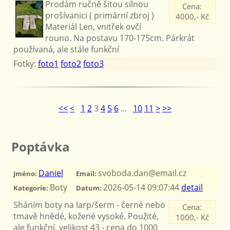
Prodám ručně šitou silnou
Cena:
prošívanici ( primární zbroj )
4000,- Kč
Materiál Len, vnitřek ovčí
rouno. Na postavu 170-175cm. Párkrát
používaná, ale stále funkční
Fotky:
foto1
foto2
foto3
<<
<
1
2
3
4
5
6
...
10
11
>
>>
Poptávka
Daniel
svoboda.dan@email.cz
Jméno:
Email:
Boty
2026-05-14 09:07:44
detail
Kategorie:
Datum:
Sháním boty na larp/šerm - černé nebo
Cena:
tmavě hnědé, kožené vysoké. Použité,
1000,- Kč
ale funkční, velikost 43 - cena do 1000