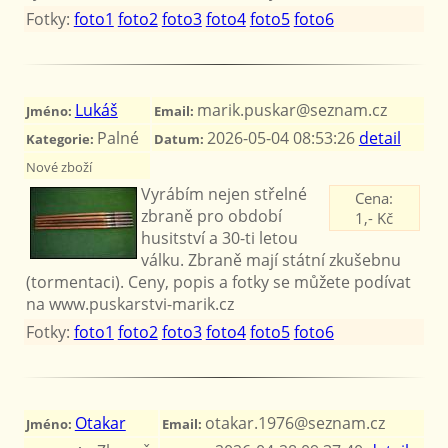
Fotky:
foto1
foto2
foto3
foto4
foto5
foto6
Lukáš
marik.puskar@seznam.cz
Jméno:
Email:
Palné
2026-05-04 08:53:26
detail
Kategorie:
Datum:
Nové zboží
Vyrábím nejen střelné
Cena:
zbraně pro období
1,- Kč
husitství a 30-ti letou
válku. Zbraně mají státní zkušebnu
(tormentaci). Ceny, popis a fotky se můžete podívat
na www.puskarstvi-marik.cz
Fotky:
foto1
foto2
foto3
foto4
foto5
foto6
Otakar
otakar.1976@seznam.cz
Jméno:
Email: