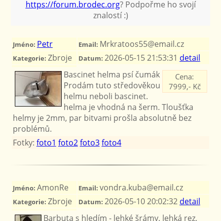
https://forum.brodec.org
? Podpořme ho svojí
znalostí :)
Petr
Mrkratoos55@email.cz
Jméno:
Email:
Zbroje
2026-05-15 21:53:31
detail
Kategorie:
Datum:
Bascinet helma psí čumák
Cena:
Prodám tuto středověkou
7999,- Kč
helmu neboli bascinet.
helma je vhodná na šerm. Tloušťka
helmy je 2mm, par bitvami prošla absolutně bez
problémů.
Fotky:
foto1
foto2
foto3
foto4
AmonRe
vondra.kuba@email.cz
Jméno:
Email:
Zbroje
2026-05-10 20:02:32
detail
Kategorie:
Datum:
Barbuta s hledím - lehké šrámy, lehká rez,