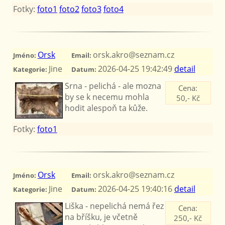
Fotky:
foto1
foto2
foto3
foto4
Orsk
orsk.akro@seznam.cz
Jméno:
Email:
Jine
2026-04-25 19:42:49
detail
Kategorie:
Datum:
Srna - pelichá - ale mozna
Cena:
by se k necemu mohla
50,- Kč
hodit alespoň ta kůže.
Fotky:
foto1
Orsk
orsk.akro@seznam.cz
Jméno:
Email:
Jine
2026-04-25 19:40:16
detail
Kategorie:
Datum:
Liška - nepelichá nemá řez
Cena:
na bříšku, je včetně
250,- Kč