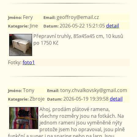
Fery
geoffroy@email.cz
Jméno:
Email:
Jine
2026-05-22 15:21:05
detail
Kategorie:
Datum:
Přepravní truhly, 85x45x45 cm, 10 kusů
po 1750 Kč
Fotky:
foto1
Tony
tony.chvalkovsky@gmail.com
Jméno:
Email:
Zbroje
2026-05-19 19:39:58
detail
Kategorie:
Datum:
Ahoj, prodám plátové ramena,
všechny rozměry jsou na fotkách. Na
jednom rameni jsou vyměněné nýty
protože jsem ho opravoval, jsou plně
funkční a super i na sparing nebo na larp. Jsou