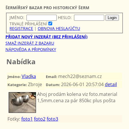
ŠERMÍŘSKÝ BAZAR PRO HISTORICKÝ ŠERM
JMÉNO:
HESLO:
TRVALÉ PŘIHLÁŠENÍ
REGISTRACE
|
OBNOVA HESLA/ÚČTU
PŘIDAT NOVÝ INZERÁT (BEZ PŘIHLÁŠENÍ)
SMAŽ INZERÁT Z BAZARU
NÁPOVĚDA A PŘIPOMÍNKY
Nabídka
Vladka
mech22@seznam.cz
Jméno:
Email:
Zbroje
2026-06-01 20:57:04
detail
Kategorie:
Datum:
Ahoj prodám kolena viz foto.material
1,5mm.cena za pár 850kc plus pošta
Fotky:
foto1
foto2
foto3