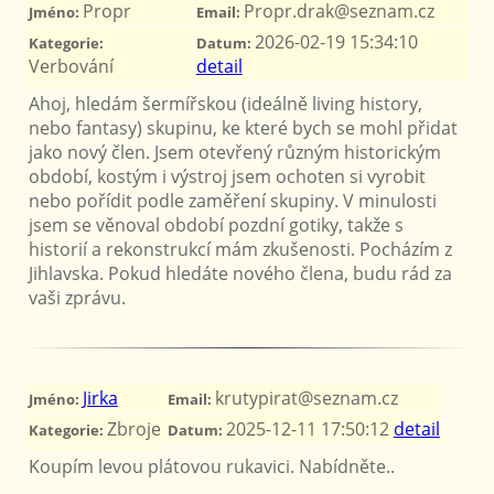
Propr
Propr.drak@seznam.cz
Jméno:
Email:
2026-02-19 15:34:10
Kategorie:
Datum:
Verbování
detail
Ahoj, hledám šermířskou (ideálně living history,
nebo fantasy) skupinu, ke které bych se mohl přidat
jako nový člen. Jsem otevřený různým historickým
období, kostým i výstroj jsem ochoten si vyrobit
nebo pořídit podle zaměření skupiny. V minulosti
jsem se věnoval období pozdní gotiky, takže s
historií a rekonstrukcí mám zkušenosti. Pocházím z
Jihlavska. Pokud hledáte nového člena, budu rád za
vaši zprávu.
Jirka
krutypirat@seznam.cz
Jméno:
Email:
Zbroje
2025-12-11 17:50:12
detail
Kategorie:
Datum:
Koupím levou plátovou rukavici. Nabídněte..