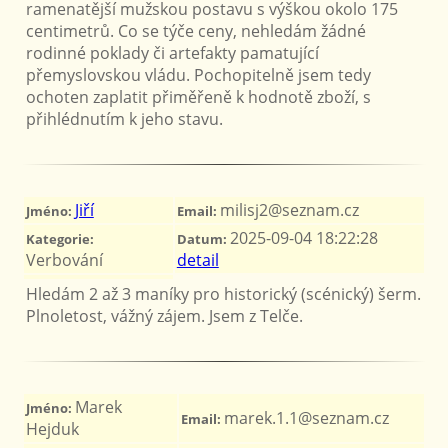
ramenatější mužskou postavu s výškou okolo 175
centimetrů. Co se týče ceny, nehledám žádné
rodinné poklady či artefakty pamatující
přemyslovskou vládu. Pochopitelně jsem tedy
ochoten zaplatit přiměřeně k hodnotě zboží, s
přihlédnutím k jeho stavu.
Jiří
milisj2@seznam.cz
Jméno:
Email:
2025-09-04 18:22:28
Kategorie:
Datum:
Verbování
detail
Hledám 2 až 3 maníky pro historický (scénický) šerm.
Plnoletost, vážný zájem. Jsem z Telče.
Marek
Jméno:
marek.1.1@seznam.cz
Email:
Hejduk