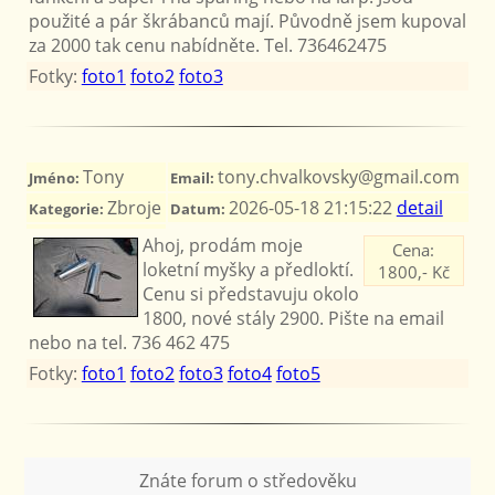
použité a pár škrábanců mají. Původně jsem kupoval
za 2000 tak cenu nabídněte. Tel. 736462475
Fotky:
foto1
foto2
foto3
Tony
tony.chvalkovsky@gmail.com
Jméno:
Email:
Zbroje
2026-05-18 21:15:22
detail
Kategorie:
Datum:
Ahoj, prodám moje
Cena:
loketní myšky a předloktí.
1800,- Kč
Cenu si představuju okolo
1800, nové stály 2900. Pište na email
nebo na tel. 736 462 475
Fotky:
foto1
foto2
foto3
foto4
foto5
Znáte forum o středověku