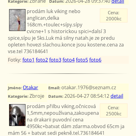
Zbraně
2026-04-28 09:37:40
detail
Kategorie:
Datum:
prodám luk viking nebo
Cena:
anglican,delka
2000kc
168cm.+toulec+sípy.sípy
cvicne+1 s historickou spici+dalsí 3
spice,sípu je 5ks.Luk má silny natah.je ze predu
opleten hovezi slachou.konce jsou kostene.cena za
vse.tel 736184641
Fotky:
foto1
foto2
foto3
foto4
foto5
foto6
Otakar
otakar.1976@seznam.cz
Jméno:
Email:
Zbroje
2026-04-27 08:54:12
detail
Kategorie:
Datum:
prodám přilbu viking,očnicová
Cena:
1,5mm,nepoužívana,zakoupena
2500kc
na drakarii puvodní cena
4950kc+batvat dám zdarma.obvod 65cm ja
mám 56 + batvat sedi pekně.tel.736184641