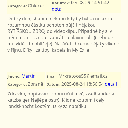
2025-08-29 14:51:42
Datum:
Oblečení
Kategorie:
detail
Dobrý den, sháním někoho kdy by byl za nějakou
rozumnou částku ochoten půjčit nějakou
RYTÍŘSKOU ZBROJ do videoklipu. Případně by si v
něm mohl rovnou i zahrát tu hlavní roli :)(nebude
mu vidět do obličeje). Natáčet chceme nějaký víkend
v říjnu. Díky i za tipy, kapela In My Exile
Martin
Mrkratoos55@email.cz
Jméno:
Email:
Zbraně
2025-08-24 18:56:54
detail
Kategorie:
Datum:
Zdravím, poptavam obouruční meč, zweihander a
katzbalger Nejlépe ostrý. Klidne koupím i cely
landsknecht kostým. Diky za nabídku.