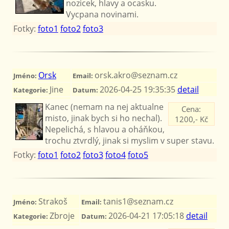
nozicek, hlavy a ocasku.
Vycpana novinami.
Fotky:
foto1
foto2
foto3
Orsk
orsk.akro@seznam.cz
Jméno:
Email:
Jine
2026-04-25 19:35:35
detail
Kategorie:
Datum:
Kanec (nemam na nej aktualne
Cena:
misto, jinak bych si ho nechal).
1200,- Kč
Nepelichá, s hlavou a oháňkou,
trochu ztvrdlý, jinak si myslim v super stavu.
Fotky:
foto1
foto2
foto3
foto4
foto5
Strakoš
tanis1@seznam.cz
Jméno:
Email:
Zbroje
2026-04-21 17:05:18
detail
Kategorie:
Datum: