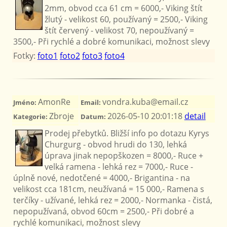
2mm, obvod cca 61 cm = 6000,- Viking štít
žlutý - velikost 60, používaný = 2500,- Viking
štít červený - velikost 70, nepoužívaný =
3500,- Při rychlé a dobré komunikaci, možnost slevy
Fotky:
foto1
foto2
foto3
foto4
AmonRe
vondra.kuba@email.cz
Jméno:
Email:
Zbroje
2026-05-10 20:01:18
detail
Kategorie:
Datum:
Prodej přebytků. Bližší info po dotazu Kyrys
Churgurg - obvod hrudi do 130, lehká
úprava jinak nepopškozen = 8000,- Ruce +
velká ramena - lehká rez = 7000,- Ruce -
úplně nové, nedotčené = 4000,- Brigantina - na
velikost cca 181cm, neužívaná = 15 000,- Ramena s
terčíky - užívané, lehká rez = 2000,- Normanka - čistá,
nepopužívaná, obvod 60cm = 2500,- Při dobré a
rychlé komunikaci, možnost slevy