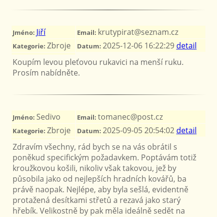
Jiří
krutypirat@seznam.cz
Jméno:
Email:
Zbroje
2025-12-06 16:22:29
detail
Kategorie:
Datum:
Koupím levou pleťovou rukavici na menší ruku.
Prosím nabídněte.
Sedivo
tomanec@post.cz
Jméno:
Email:
Zbroje
2025-09-05 20:54:02
detail
Kategorie:
Datum:
Zdravím všechny, rád bych se na vás obrátil s
poněkud specifickým požadavkem. Poptávám totiž
kroužkovou košili, nikoliv však takovou, jež by
působila jako od nejlepších hradních kovářů, ba
právě naopak. Nejlépe, aby byla sešlá, evidentně
protažená desítkami střetů a rezavá jako starý
hřebík. Velikostně by pak měla ideálně sedět na