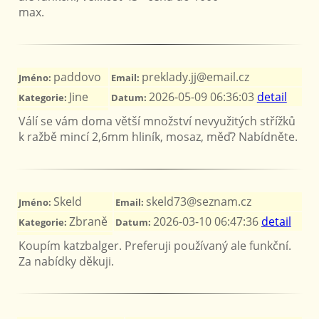
max.
paddovo
preklady.jj@email.cz
Jméno:
Email:
Jine
2026-05-09 06:36:03
detail
Kategorie:
Datum:
Válí se vám doma větší množství nevyužitých střížků
k ražbě mincí 2,6mm hliník, mosaz, měď? Nabídněte.
Skeld
skeld73@seznam.cz
Jméno:
Email:
Zbraně
2026-03-10 06:47:36
detail
Kategorie:
Datum:
Koupím katzbalger. Preferuji používaný ale funkční.
Za nabídky děkuji.