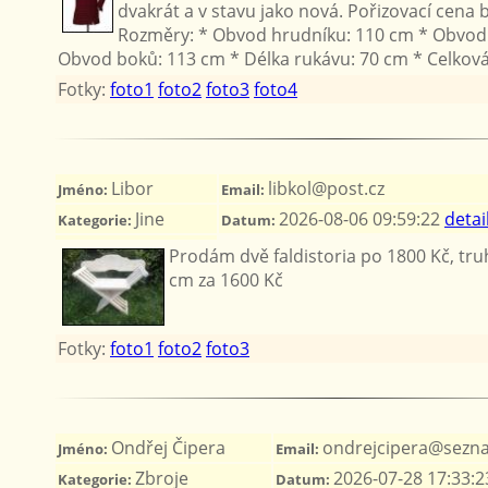
dvakrát a v stavu jako nová. Pořizovací cena 
Rozměry: * Obvod hrudníku: 110 cm * Obvod
Obvod boků: 113 cm * Délka rukávu: 70 cm * Celková
Fotky:
foto1
foto2
foto3
foto4
Libor
libkol@post.cz
Jméno:
Email:
Jine
2026-08-06 09:59:22
detai
Kategorie:
Datum:
Prodám dvě faldistoria po 1800 Kč, tru
cm za 1600 Kč
Fotky:
foto1
foto2
foto3
Ondřej Čipera
ondrejcipera@sezn
Jméno:
Email:
Zbroje
2026-07-28 17:33:
Kategorie:
Datum: