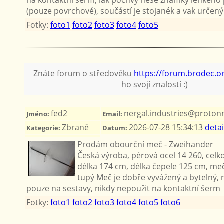
(pouze povrchové), součástí je stojanék a vak určen
Fotky:
foto1
foto2
foto3
foto4
foto5
Znáte forum o středověku
https://forum.brodec.o
ho svojí znalostí :)
fed2
nergal.industries@proton
Jméno:
Email:
Zbraně
2026-07-28 15:34:13
detai
Kategorie:
Datum:
Prodám obourční meč - Zweihander
Česká výroba, pérová ocel 14 260, celk
délka 174 cm, délka čepele 125 cm, meč
tupý Meč je dobře vyvážený a bytelný,
pouze na sestavy, nikdy nepoužit na kontaktní šerm
Fotky:
foto1
foto2
foto3
foto4
foto5
foto6