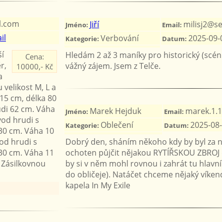
l.com
Jiří
milisj2@s
Jméno:
Email:
il
Verbování
2025-09-
Kategorie:
Datum:
ší
Hledám 2 až 3 maníky pro historický (scéni
Cena:
r,
vážný zájem. Jsem z Telče.
10000,- Kč
a
velikost M, L a
15 cm, délka 80
udi 62 cm. Váha
Marek Hejduk
marek.1.
Jméno:
Email:
vod hrudi s
Oblečení
2025-08-
Kategorie:
Datum:
 30 cm. Váha 10
od hrudi s
Dobrý den, sháním někoho kdy by byl za
 30 cm. Váha 11
ochoten půjčit nějakou RYTÍŘSKOU ZBROJ 
 Zásilkovnou
by si v něm mohl rovnou i zahrát tu hlavní
do obličeje). Natáčet chceme nějaký víkend v
kapela In My Exile