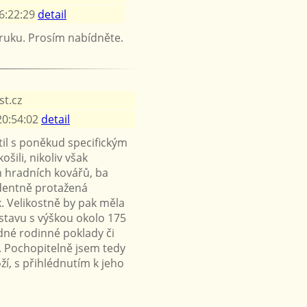
6:22:29
detail
ruku. Prosím nabídněte.
t.cz
20:54:02
detail
til s poněkud specifickým
ili, nikoliv však
h hradních kovářů, ba
identně protažená
k. Velikostně by pak měla
stavu s výškou okolo 175
dné rodinné poklady či
. Pochopitelně jsem tedy
í, s přihlédnutím k jeho