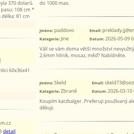
byla 370 dolarů.
do 1000 max.
 pasu: 108 cm *
 délka: 81 cm
paddovo
preklady.jj@em
Jméno:
Email:
Jine
2026-05-09 0
Kategorie:
Datum:
Válí se vám doma větší množství nevyužitý
2,6mm hliník, mosaz, měď? Nabídněte.
l
hlici 60x36x41
Skeld
skeld73@sez
Jméno:
Email:
Zbraně
2026-03-10 
Kategorie:
Datum:
Koupím katzbalger. Preferuji používaný al
děkuji.
am.cz
23
detail