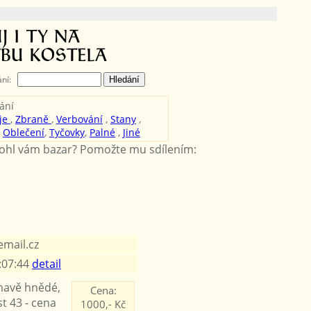
ání:
ání
je
,
Zbraně
,
Verbování
,
Stany
,
,
Oblečení
,
Tyčovky
,
Palné
,
Jiné
hl vám bazar? Pomožte mu sdílením:
mail.cz
:07:44
detail
mavě hnědé,
Cena:
st 43 - cena
1000,- Kč