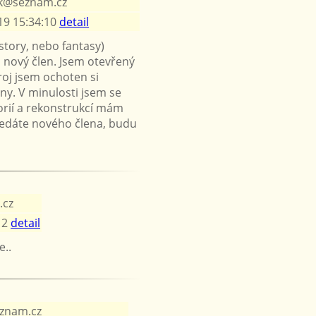
k@seznam.cz
19 15:34:10
detail
story, nebo fantasy)
o nový člen. Jsem otevřený
roj jsem ochoten si
ny. V minulosti jsem se
torií a rekonstrukcí mám
hledáte nového člena, budu
.cz
12
detail
e..
eznam.cz