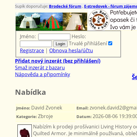
Supík doporučuje:
Brodecké fórum
,
E-stredovek - fórum zájemc
Jméno:
Heslo:
Trvalé přihlášení
Registrace
|
Obnova hesla/účtu
Přidat nový inzerát (bez přihlášení)
Smaž inzerát z bazaru
Nápověda a připomínky
Š
Nabídka
David Zvonek
zvonek.david2@gmai
Jméno:
Email:
Zbroje
2026-08-06 19:39:0
Kategorie:
Datum:
Nabízím k prodeji prošívanici Living History 
Quilted Armor. Je minimálně používaná, obl