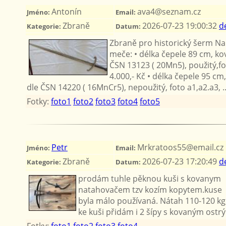
Antonín
ava4@seznam.cz
Jméno:
Email:
Zbraně
2026-07-23 19:00:32
de
Kategorie:
Datum:
Zbraně pro historický šerm Na
meče: • délka čepele 89 cm, kov
ČSN 13123 ( 20Mn5), použitý,fot
4.000,- Kč • délka čepele 95 cm
dle ČSN 14220 ( 16MnCr5), nepoužitý, foto a1,a2.a3, ..
Fotky:
foto1
foto2
foto3
foto4
foto5
Petr
Mrkratoos55@email.cz
Jméno:
Email:
Zbraně
2026-07-23 17:20:49
de
Kategorie:
Datum:
prodám tuhle pěknou kuši s kovanym
natahovačem tzv kozím kopytem.kuse
byla málo používaná. Nátah 110-120 kg
ke kuši přidám i 2 šípy s kovaným ost
Fotky:
foto1
foto2
foto3
foto4