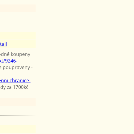
tail
vodně koupeny
kt/9246-
e poupraveny -
enni-chranice-
dy za 1700kč