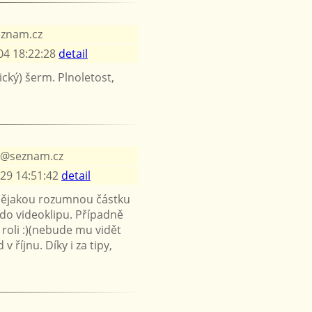
eznam.cz
04 18:22:28
detail
cký) šerm. Plnoletost,
1@seznam.cz
29 14:51:42
detail
 nějakou rozumnou částku
do videoklipu. Případně
 roli :)(nebude mu vidět
 říjnu. Díky i za tipy,