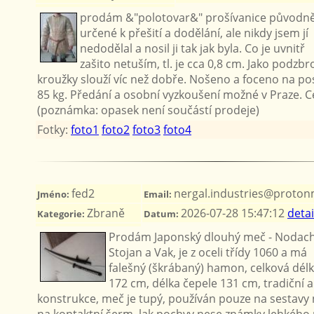
prodám &"polotovar&" prošívanice původn
určené k přešití a dodělání, ale nikdy jsem jí
nedodělal a nosil ji tak jak byla. Co je uvnitř
zašito netuším, tl. je cca 0,8 cm. Jako podzb
kroužky slouží víc než dobře. Nošeno a foceno na po
85 kg. Předání a osobní vyzkoušení možné v Praze. C
(poznámka: opasek není součástí prodeje)
Fotky:
foto1
foto2
foto3
foto4
fed2
nergal.industries@proton
Jméno:
Email:
Zbraně
2026-07-28 15:47:12
detai
Kategorie:
Datum:
Prodám Japonský dlouhý meč - Nodach
Stojan a Vak, je z oceli třídy 1060 a má
falešný (škrábaný) hamon, celková dél
172 cm, délka čepele 131 cm, tradiční a
konstrukce, meč je tupý, používán pouze na sestavy 
na kontaktní šerm, lak pochvy nese známky lehkého