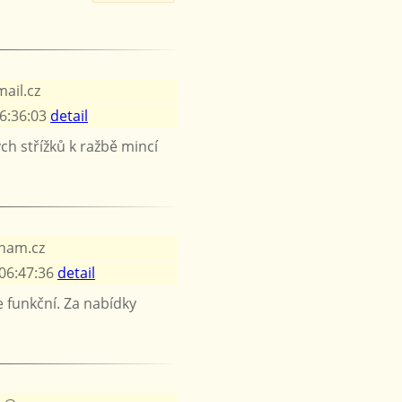
ail.cz
6:36:03
detail
ch střížků k ražbě mincí
nam.cz
06:47:36
detail
e funkční. Za nabídky