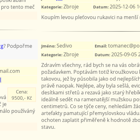
Zbroje
2025-12-06 1
ý pro tento meč
Kategorie:
Datum:
Koupím levou pleťovou rukavici na menší 
Sedivo
tomanec@pos
rg
? Podpořme
Jméno:
Email:
Zbroje
2025-09-05 
Kategorie:
Datum:
Zdravím všechny, rád bych se na vás obrá
mail.com
požadavkem. Poptávám totiž kroužkovou koš
takovou, jež by působila jako od nejlepšíc
l
právě naopak. Nejlépe, aby byla sešlá, ev
Cena:
desítkami střetů a rezavá jako starý hřebí
ová
9500,- Kč
ideálně sedět na ramenatější mužskou po
 je
centimetrů. Co se týče ceny, nehledám žá
 málo používáný
artefakty pamatující přemyslovskou vládu
ochoten zaplatit přiměřeně k hodnotě zbož
stavu.