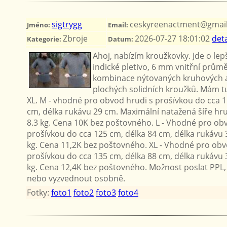
sigtrygg
ceskyreenactment@gmai
Jméno:
Email:
Zbroje
2026-07-27 18:01:02
deta
Kategorie:
Datum:
Ahoj, nabízím kroužkovky. Jde o lep
indické pletivo, 6 mm vnitřní průmě
kombinace nýtovaných kruhových 
plochých solidních kroužků. Mám tu 
XL. M - vhodné pro obvod hrudi s prošívkou do cca 1
cm, délka rukávu 29 cm. Maximální natažená šíře hr
8.3 kg. Cena 10K bez poštovného. L - Vhodné pro ob
prošívkou do cca 125 cm, délka 84 cm, délka rukávu
kg. Cena 11,2K bez poštovného. XL - Vhodné pro obv
prošívkou do cca 135 cm, délka 88 cm, délka rukávu
kg. Cena 12,4K bez poštovného. Možnost poslat PPL,
nebo vyzvednout osobně.
Fotky:
foto1
foto2
foto3
foto4