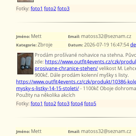
Fotky:
foto1
foto2
foto3
Mett
matoss32@seznam.cz
Jméno:
Email:
Zbroje
2026-07-19 16:47:54
de
Kategorie:
Datum:
Prodám prošívané nohavice na stehna. Pů
zde:
https://www.outfit4events.cz/czk/produ
prosivane-chranice-stehen/
velikost M. Lehc
900kč. Dále prodám kolenní myšky s listy.
https://www.outfit4events.cz/czk/produkt/10386-kol
mysky-s-listky-14-15-stoleti/
- 1100kč Oboje dohroma
Použity na několika akcích
Fotky:
foto1
foto2
foto3
foto4
foto5
Mett
matoss32@seznam.cz
Jméno:
Email: