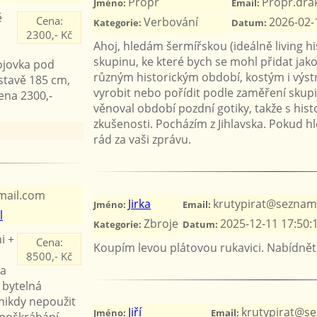
Propr
Propr.dra
Jméno:
Email:
ě
Cena:
Verbování
2026-02-
Kategorie:
Datum:
2300,- Kč
Ahoj, hledám šermířskou (ideálně living hi
skupinu, ke které bych se mohl přidat jak
rojovka pod
různým historickým období, kostým i výst
stavě 185 cm,
vyrobit nebo pořídit podle zaměření skupi
ena 2300,-
věnoval období pozdní gotiky, takže s his
zkušenosti. Pocházím z Jihlavska. Pokud 
rád za vaši zprávu.
mail.com
Jirka
krutypirat@seznam
Jméno:
Email:
l
Zbroje
2025-12-11 17:50:
Kategorie:
Datum:
i +
Cena:
Koupím levou plátovou rukavici. Nabídnět
8500,- Kč
ka
 bytelná
nikdy nepoužit
Jiří
krutypirat@s
Jméno:
Email:
 poškrábání