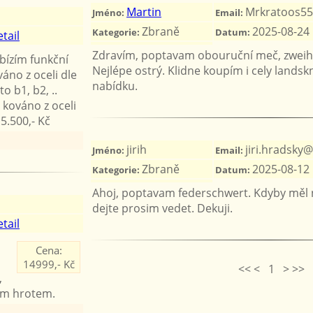
Martin
Mrkratoos55
Jméno:
Email:
Zbraně
2025-08-24
Kategorie:
Datum:
tail
Zdravím, poptavam obouruční meč, zweih
bízím funkční
Nejlépe ostrý. Klidne koupím i cely landsk
áno z oceli dle
nabídku.
o b1, b2, ..
, kováno z oceli
5.500,- Kč
jirih
jiri.hradsky
Jméno:
Email:
Zbraně
2025-08-12
Kategorie:
Datum:
Ahoj, poptavam federschwert. Kdyby měl 
dejte prosim vedet. Dekuji.
tail
Cena:
14999,- Kč
<< < 1 > >>
,
rým hrotem.