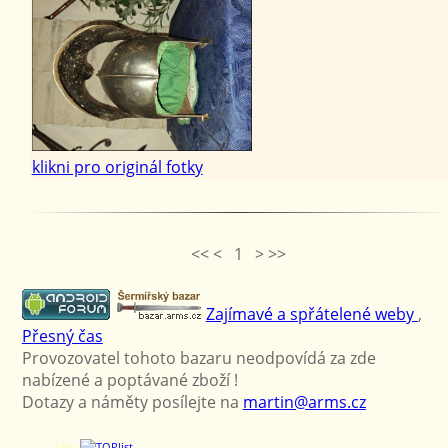
klikni pro originál fotky
<< < 1 > >>
Zajímavé a spřátelené weby
,
Přesný čas
Provozovatel tohoto bazaru neodpovídá za zde
nabízené a poptávané zboží !
Dotazy a náměty posílejte na
martin@arms.cz
2 ms