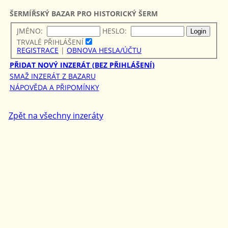
ŠERMÍŘSKÝ BAZAR PRO HISTORICKÝ ŠERM
JMÉNO:
HESLO:
TRVALÉ PŘIHLÁŠENÍ
REGISTRACE
|
OBNOVA HESLA/ÚČTU
PŘIDAT NOVÝ INZERÁT (BEZ PŘIHLÁŠENÍ)
SMAŽ INZERÁT Z BAZARU
NÁPOVĚDA A PŘIPOMÍNKY
Zpět na všechny inzeráty