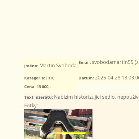
svobodamartin55 (za
Email:
Martin Svoboda
Jméno:
Jine
2026-04-28 13:03:0
Kategorie:
Datum:
Cena: 13 000,-
Nabízím historizující sedlo, nepouž
Text inzerátu:
Fotky: