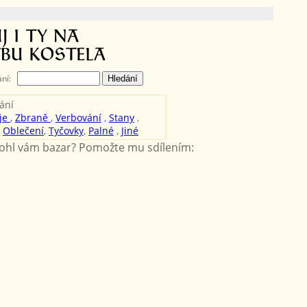
ání:
ání
je
,
Zbraně
,
Verbování
,
Stany
,
,
Oblečení
,
Tyčovky
,
Palné
,
Jiné
hl vám bazar? Pomožte mu sdílením: