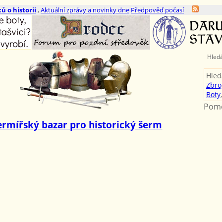
ů o historii
,
Aktuální zprávy a novinky dne
Předpověď počasí
Hled
Hled
Zbro
Boty
Pomo
ermířský bazar pro historický šerm