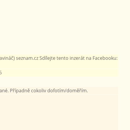
vináč) seznam.cz Sdílejte tento inzerát na Facebooku:
6
ívané. Případně cokoliv dofotím/doměřím.