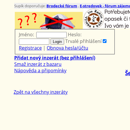
Supík doporučuje:
Brodecké fórum
,
E-stredovek - fórum zájemc
Jméno:
Heslo:
Trvalé přihlášení
Registrace
|
Obnova hesla/účtu
Přidat nový inzerát (bez přihlášení)
Smaž inzerát z bazaru
Nápověda a připomínky
Š
Zpět na všechny inzeráty