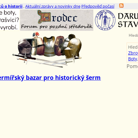
ů o historii
,
Aktuální zprávy a novinky dne
Předpověď počasí
Hled
Hled
Zbro
Boty
Pomo
ermířský bazar pro historický šerm