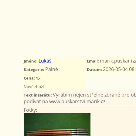
Lukáš
marik.puskar (z
Jméno:
Email:
Palné
2026-05-04 08
Kategorie:
Datum:
Cena: 1,-
Nové zboží
Vyrábím nejen střelné zbraně pro obd
Text inzerátu:
podívat na www.puskarstvi-marik.cz
Fotky: