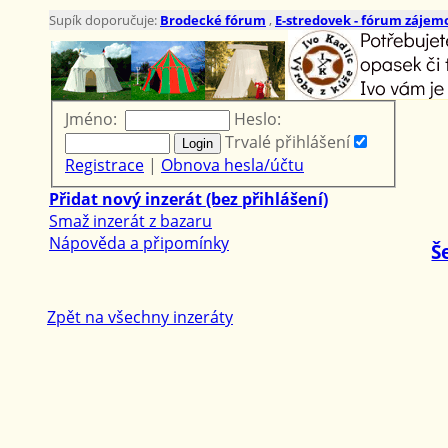
Supík doporučuje:
Brodecké fórum
,
E-stredovek - fórum zájemc
Jméno:
Heslo:
Trvalé přihlášení
Registrace
|
Obnova hesla/účtu
Přidat nový inzerát (bez přihlášení)
Smaž inzerát z bazaru
Nápověda a připomínky
Š
Zpět na všechny inzeráty