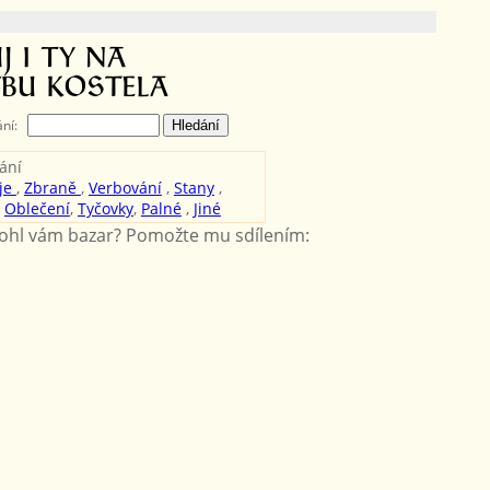
ání:
ání
je
,
Zbraně
,
Verbování
,
Stany
,
,
Oblečení
,
Tyčovky
,
Palné
,
Jiné
hl vám bazar? Pomožte mu sdílením: