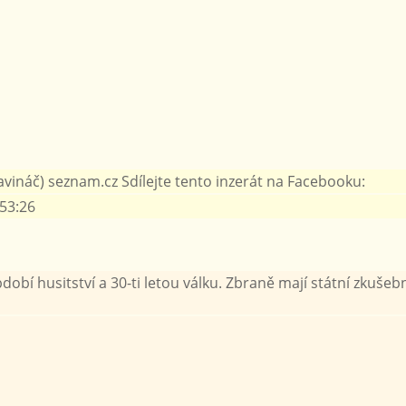
avináč) seznam.cz Sdílejte tento inzerát na Facebooku:
:53:26
obí husitství a 30-ti letou válku. Zbraně mají státní zkušeb